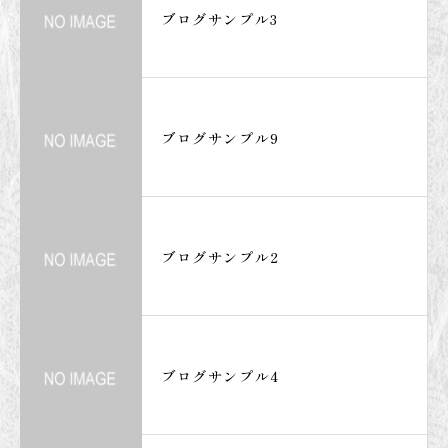
ブログサンプル3
ブログサンプル9
ブログサンプル2
ブログサンプル4