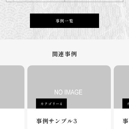
事例一覧
関連事例
カテゴリー4
カ
事例サンプル3
事