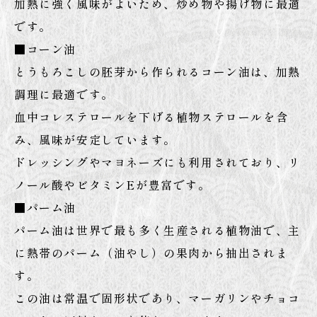
加熱に強く風味がよいため、炒め物や揚げ物に最適
です。
■コーン油
とうもろこしの胚芽から作られるコーン油は、加熱
調理に最適です。
血中コレステロールを下げる植物ステロールを含
み、風味が安定しています。
ドレッシングやマヨネーズにも利用されており、リ
ノール酸やビタミンEが豊富です。
■パーム油
パーム油は世界で最も多く生産される植物油で、主
に熱帯のパーム（油やし）の果肉から抽出されま
す。
この油は常温で固形状であり、マーガリンやチョコ