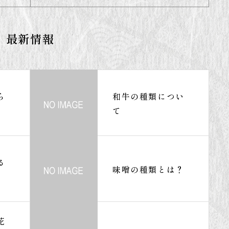
最新情報
ら
和牛の種類につい
て
る
味噌の種類とは？
花